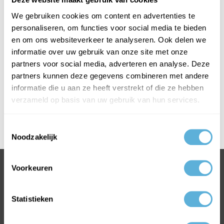
Kortingscode ZONACTIE23
We gebruiken cookies om content en advertenties te
Korting geldig op:
personaliseren, om functies voor social media te bieden
en om ons websiteverkeer te analyseren. Ook delen we
ZHR++ Zonwerend dubbel glas
informatie over uw gebruik van onze site met onze
Zonwerend serreglas - ZHR++ soorten
partners voor social media, adverteren en analyse. Deze
Actie geldig tot en met 30 juni 2023.
partners kunnen deze gegevens combineren met andere
informatie die u aan ze heeft verstrekt of die ze hebben
Kortingscode ZONACTIE23 invoeren in je winkelmandje - Let
verzameld op basis van uw gebruik van hun services.
op: Hoofdlettergevoelig
Toestemmingsselectie
Noodzakelijk
Voorkeuren
BEL +31318763900
VOOR INFORMATIE OF VRAGEN
INFO@GLASKONING.BE
Statistieken