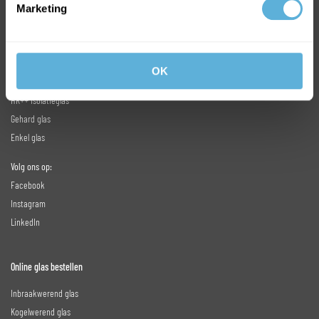
Marketing
OK
Meest verkochte glas
HR++ isolatieglas
Gehard glas
Enkel glas
Volg ons op:
Facebook
Instagram
LinkedIn
Online glas bestellen
Inbraakwerend glas
Kogelwerend glas