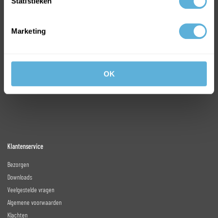
Statistieken
Online glas bestellen
Marketing
Inbraakwerend glas
Kogelwerend glas
Veiligheidsglas
Gekleurd glas
OK
Klantenservice
Bezorgen
Downloads
Veelgestelde vragen
Algemene voorwaarden
Klachten