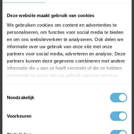
BEL +31318763900
VOOR INFORMATIE OF VRAGEN
Deze website maakt gebruik van cookies
INFO@GLASKONING.BE
We gebruiken cookies om content en advertenties te
personaliseren, om functies voor social media te bieden
en om ons websiteverkeer te analyseren. Ook delen we
informatie over uw gebruik van onze site met onze
partners voor social media, adverteren en analyse. Deze
partners kunnen deze gegevens combineren met andere
Meest verkochte glas
informatie die u aan ze heeft verstrekt of die ze hebben
HR++ isolatieglas
verzameld op basis van uw gebruik van hun services.
Gehard glas
Enkel glas
Toestemmingsselectie
Noodzakelijk
Volg ons op:
Facebook
Voorkeuren
Instagram
LinkedIn