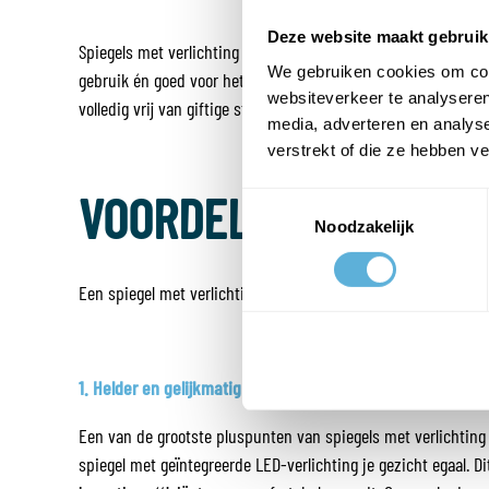
Deze website maakt gebruik
Spiegels met verlichting zijn extreem energiezuinig. LED-lam
We gebruiken cookies om cont
gebruik én goed voor het milieu. Een badkamerspiegel met LE
websiteverkeer te analyseren
volledig vrij van giftige stoffen. Bovendien worden ze niet he
media, adverteren en analys
verstrekt of die ze hebben v
VOORDELEN VAN EEN 
Toestemmingsselectie
Noodzakelijk
Een spiegel met verlichting is niet alleen energiezuinig, maar
1. Helder en gelijkmatig licht
Een van de grootste pluspunten van spiegels met verlichting i
spiegel met geïntegreerde LED-verlichting je gezicht egaal. 