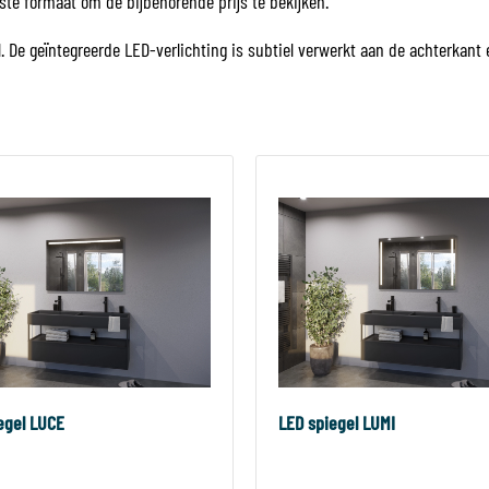
nste formaat om de bijbehorende prijs te bekijken.
jl. De geïntegreerde LED-verlichting is subtiel verwerkt aan de achterkant
egel LUCE
LED spiegel LUMI