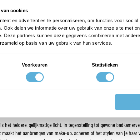
 van cookies
pen verbruiken aanzienlijk minder stroom dan traditionele verlichting en
ent en advertenties te personaliseren, om functies voor social
D-verlichting tilt je ochtendroutine naar een hoger niveau. De geïntegr
. Ook delen we informatie over uw gebruik van onze site met on
et, waardoor je je niet kunt verbranden aan het licht.
e. Deze partners kunnen deze gegevens combineren met andere i
erzameld op basis van uw gebruik van hun services.
SPIEGEL MET VERLICHTIN
Voorkeuren
Statistieken
 biedt nog veel meer voordelen voor dagelijks gebruik én voor de uitstralin
s het heldere, gelijkmatige licht. In tegenstelling tot gewone badkamerve
Dit maakt het aanbrengen van make-up, scheren of het stylen van je haar v