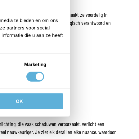
 gaan bovendien jarenlang mee, dat maakt ze voordelig in
 media te bieden en om ons
eerde LED-lampen zijn duurzaam, ecologisch verantwoord en
ze partners voor social
nformatie die u aan ze heeft
G
Marketing
g van je interieur.
OK
rlichting, die vaak schaduwen veroorzaakt, verlicht een
eel nauwkeuriger. Je ziet elk detail en elke nuance, waardoor