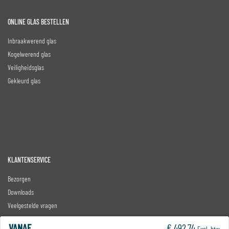
ONLINE GLAS BESTELLEN
Inbraakwerend glas
Kogelwerend glas
Veiligheidsglas
Gekleurd glas
KLANTENSERVICE
Bezorgen
Downloads
Veelgestelde vragen
Algemene voorwaarden
VANAF
€ 492,74
Excl. btw