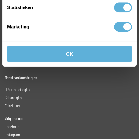
Statistieken
BEL +31318763900
VOOR INFORMATIE OF VRAGEN
Marketing
INFO@GLASKONING.BE
OK
Meest verkochte glas
HR++ isolatieglas
Gehard glas
Enkel glas
Volg ons op:
Facebook
Instagram