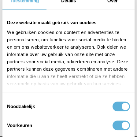
Toestemming
Details
Over
Heb je (nieuw) glas nodig voor een serre, veranda, aanbouw of
lichtstraat? Glaskoning heeft een divers aanbod veiligheidsglas voor
Deze website maakt gebruik van cookies
serre- en dakbeglazing. Je kiest altijd uit gelaagd enkel glas, gelaagd
HR++ isolatieglas, of gelaagd ZHR++ glas. Gelaagd glas is
We gebruiken cookies om content en advertenties te
personaliseren, om functies voor social media te bieden
veiligeheidsglas en voorkomt ernstig letsel bij breuken en houdt
en om ons websiteverkeer te analyseren. Ook delen we
bovendien inbrekers beter tegen.
informatie over uw gebruik van onze site met onze
Glaskeuzehulp dakbeglazing of serre
partners voor social media, adverteren en analyse. Deze
Om de keuze van het juiste glas eenvoudiger te maken, hebben we
partners kunnen deze gegevens combineren met andere
informatie die u aan ze heeft verstrekt of die ze hebben
een glaskeuzehulp gemaakt. Zo weet je altijd welk glas u moet
verzameld op basis van uw gebruik van hun services.
hebben, bij welke afmeting. Je vindt de glaskeuzehulp documenten
op de serreglas pagina.
Toestemmingsselectie
Noodzakelijk
GA NAAR DE PAGINA SERREGLAS
Voorkeuren