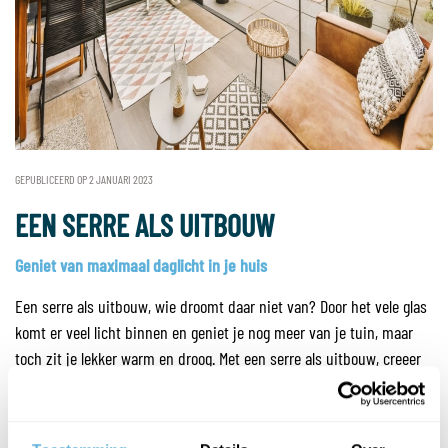
GEPUBLICEERD OP 2 JANUARI 2023
EEN SERRE ALS UITBOUW
Geniet van maximaal daglicht in je huis
Een serre als uitbouw, wie droomt daar niet van? Door het vele glas
komt er veel licht binnen en geniet je nog meer van je tuin, maar
toch zit je lekker warm en droog. Met een serre als uitbouw, creeer
je extra ruimte voor een eetkamer, speelkamer, in je keuken of om
heerlijk te lezen. Door een lichtstraat of een glazen dak in de serre
kun je ook 's avonds extra van de sterren genieten.