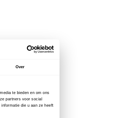
acht · voor
,
Over
evend en
verlichting
el tot ca
 media te bieden en om ons
ure kabels
ze partners voor social
nformatie die u aan ze heeft