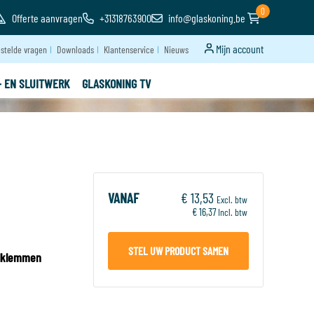
0
Offerte aanvragen
+31318763900
info@glaskoning.be
Mijn account
stelde vragen
Downloads
Klantenservice
Nieuws
- EN SLUITWERK
GLASKONING TV
VANAF
€ 13,53
Excl. btw
€ 16,37
Incl. btw
STEL UW PRODUCT SAMEN
elklemmen