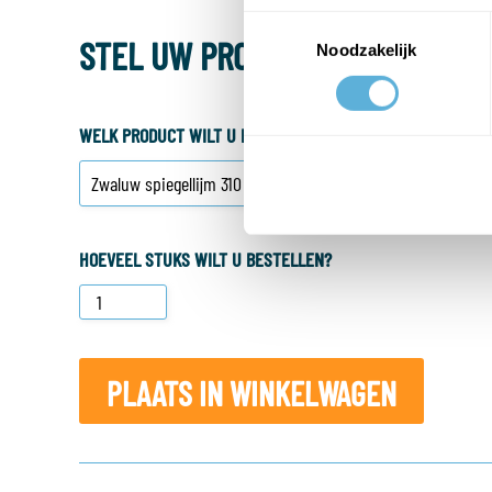
Toestemmingsselectie
STEL UW PRODUCT SAMEN
Noodzakelijk
WELK PRODUCT WILT U BESTELLEN?
HOEVEEL STUKS WILT U BESTELLEN?
PLAATS IN WINKELWAGEN