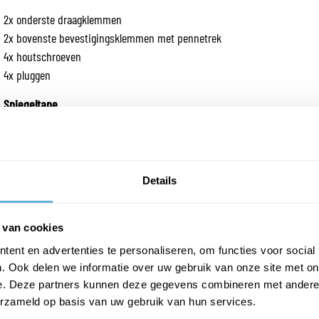
2x onderste draagklemmen
2x bovenste bevestigingsklemmen met pennetrek
4x houtschroeven
4x pluggen
Spiegeltape
Dubbelzijdig plakband met hoge aanvangshechting en goede eindkleefkr
de duurzame bevestiging van spiegels volgens DIN EN 1036 binnenshuis
volumegewicht max. 70 kg/m³.
Details
Spiegelverwarming
Voorkomt beslagen badkamerspiegels - Eenvoudige montage – is zelfkl
wordt op de achterzijde van de spiegel aangebracht en met de badkamer
 van cookies
verkabeld. (zie montagehandleiding) Electrische leider verwarmt de spieg
ent en advertenties te personaliseren, om functies voor social
30° Kabellengte ca. 1 mtr. Onderhoudsvrij en 100% betrouwbaar, geen d
. Ook delen we informatie over uw gebruik van onze site met on
noodzakelijk en oververhitting uitgesloten. Voorzien van KEMA-keur.
e. Deze partners kunnen deze gegevens combineren met andere i
erzameld op basis van uw gebruik van hun services.