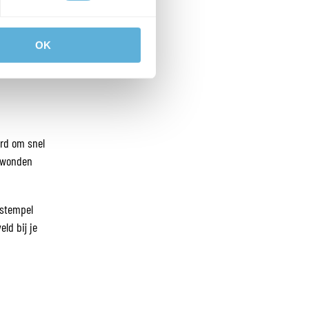
OK
ard om snel
e wonden
 stempel
eld bij je