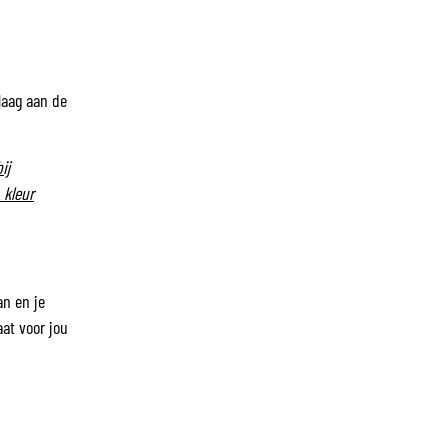
laag aan de
ij
 kleur
an en je
at voor jou