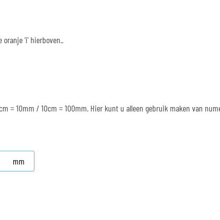
oranje 'i' hierboven..
: 1cm = 10mm / 10cm = 100mm. Hier kunt u alleen gebruik maken van num
mm