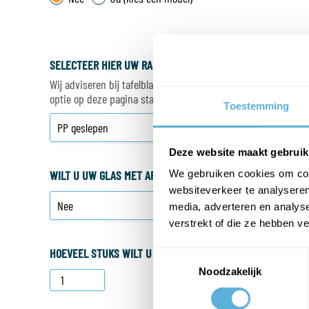
SELECTEER HIER UW RAND AFWERKING
Wij adviseren bij tafelbladen altijd een rand afwerking te se
optie op deze pagina standaard aan staan zodat u het niet k
Toestemming
Deze website maakt gebruik
We gebruiken cookies om cont
WILT U UW GLAS MET AFGERONDE HOEKEN?
websiteverkeer te analyseren
media, adverteren en analys
verstrekt of die ze hebben v
HOEVEEL STUKS WILT U BESTELLEN?
Toestemmingsselectie
Noodzakelijk