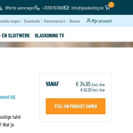
0
Offerte aanvragen
+31318763900
info@glaskoning.be
Mijn account
stelde vragen
Downloads
Klantenservice
Nieuws
- EN SLUITWERK
GLASKONING TV
VANAF
€ 34,95
Excl. btw
€ 42,29
Incl. btw
enst bij
STEL UW PRODUCT SAMEN
uidige tafel
? Wat je