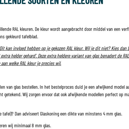
ILLENDE SOORTEN EN KLEUREN
hillende RAL kleuren. De kleur wordt aangebracht door middel van een verf
ans gekleurd tafelblad.
Dit kan invloed hebben op je gekozen RAL kleur. Wil je dit niet? Kies dan b
extra helder gehard'. Deze extra heldere variant van glas benadert de RAL
aan welke RAL kleur je precies wil.
den van glas bestellen. In het bestelproces duid je een afwijkend model a
ht getekend. Wij zorgen ervoor dat ook afwijkende modellen perfect op ma
de tafel)? Dan adviseert Glaskoning een dikte van minstens 4 mm glas.
seren wij minimaal 8 mm glas.