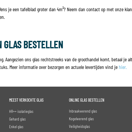
 Wens je een tafelblad groter dan 4m²? Neem dan contact op met onze kla
en.
N GLAS BESTELLEN
ng. Aangezien ons glas rechtstreeks van de groothandel komt, betaal je alt
 stuks. Meer informatie over bezorgen en actuele levertijden vind je
hier.
MEEST VERKOCHTE GLAS
ONLINE GLAS BESTELLEN
Inbraakwerend glas
HR++ isolatieglas
Kogelwerend glas
Gehard glas
Veiligheidsglas
Enkel glas