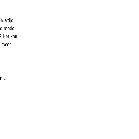
n altijd
nd model,
? Het kan
r meer
r' ↓