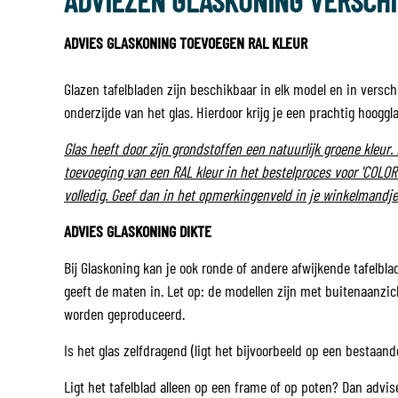
ADVIEZEN GLASKONING VERSCH
ADVIES GLASKONING TOEVOEGEN RAL KLEUR
Glazen tafelbladen zijn beschikbaar in elk model en in versc
onderzijde van het glas. Hierdoor krijg je een prachtig hooggl
Glas heeft door zijn grondstoffen een natuurlijk groene kleur. 
toevoeging van een RAL kleur in het bestelproces voor 'COLOR 
volledig. Geef dan in het opmerkingenveld in je winkelmandje 
ADVIES GLASKONING DIKTE
Bij Glaskoning kan je ook ronde of andere afwijkende tafelbla
geeft de maten in. Let op: de modellen zijn met buitenaanzic
worden geproduceerd.
Is het glas zelfdragend (ligt het bijvoorbeeld op een bestaan
Ligt het tafelblad alleen op een frame of op poten? Dan advi