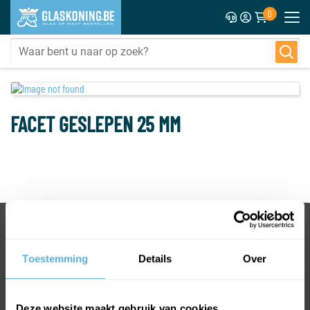
0
FACET GESLEPEN 25 MM
BEL +31318763900
VOOR INFORMATIE OF VRAGEN
Toestemming
Details
Over
INFO@GLASKONING.BE
Deze website maakt gebruik van cookies