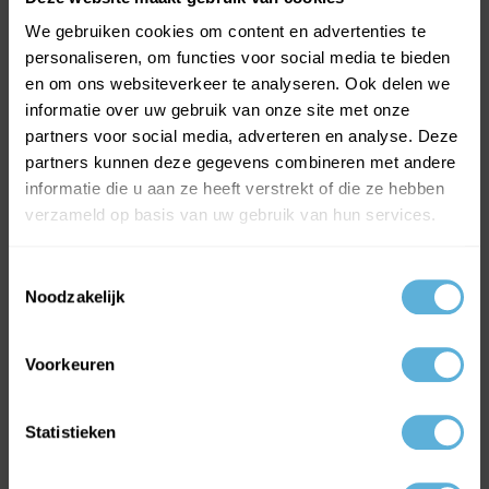
We gebruiken cookies om content en advertenties te
personaliseren, om functies voor social media te bieden
en om ons websiteverkeer te analyseren. Ook delen we
MEEST VERKOCHTE GLAS
informatie over uw gebruik van onze site met onze
partners voor social media, adverteren en analyse. Deze
HR++ isolatieglas
partners kunnen deze gegevens combineren met andere
Gehard glas
informatie die u aan ze heeft verstrekt of die ze hebben
Enkel glas
verzameld op basis van uw gebruik van hun services.
Volg ons op:
Toestemmingsselectie
Facebook
Noodzakelijk
Instagram
LinkedIn
Voorkeuren
ONLINE GLAS BESTELLEN
Statistieken
Inbraakwerend glas
Kogelwerend glas