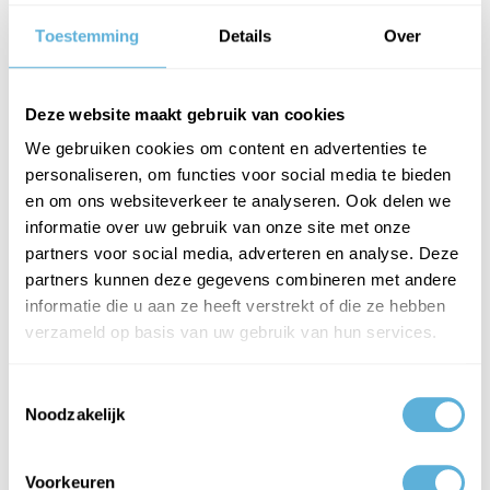
Toestemming
Details
Over
-
+
Aantal:
Prijs exclusief btw
€ 2,05
Prijs inclusief btw
€ 2,48
Deze website maakt gebruik van cookies
We gebruiken cookies om content en advertenties te
personaliseren, om functies voor social media te bieden
PLAATS IN WINKELWAGEN
en om ons websiteverkeer te analyseren. Ook delen we
informatie over uw gebruik van onze site met onze
partners voor social media, adverteren en analyse. Deze
partners kunnen deze gegevens combineren met andere
informatie die u aan ze heeft verstrekt of die ze hebben
PRODUCTOMSCHRIJVING
verzameld op basis van uw gebruik van hun services.
SPECIFICATIES
Toestemmingsselectie
Noodzakelijk
Glasblokjes
Set - BRANDWEREND, Set voor enkel glas (2x 2 mm 2x 3mm 2x
Voorkeuren