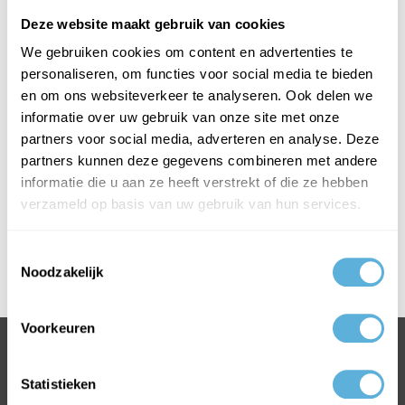
Deze website maakt gebruik van cookies
Kit
We gebruiken cookies om content en advertenties te
Hybriseal 2ps koker 290 ml wit, Hybriseal 2ps koker 290 ml bruin,
personaliseren, om functies voor social media te bieden
Hybriseal 2ps koker 290 ml grijs, Hybriseal 2ps koker 290 ml zwart,
en om ons websiteverkeer te analyseren. Ook delen we
Den Braven siliconekit wit 310ml, Den Braven siliconekit bruin 310ml,
informatie over uw gebruik van onze site met onze
Den Braven siliconekit zwart 310ml, Den Braven siliconekit grijs
partners voor social media, adverteren en analyse. Deze
310ml, Den Braven siliconekit transparant 310ml, Den Braven
partners kunnen deze gegevens combineren met andere
siliconekit transparant grijs 310ml, Den Braven siliconekit zilvergrijs
informatie die u aan ze heeft verstrekt of die ze hebben
310ml, Den Braven siliconekit jasmijn 310ml, Zwaluw spiegellijm 310
verzameld op basis van uw gebruik van hun services.
ml koker sbr-rubber, Den Braven Monustop koker 310 ml Grijs, Den
Braven Monustop koker 310 ml bruin, Den Braven Monustop koker
Toestemmingsselectie
310 ml wit
Noodzakelijk
Voorkeuren
BEL +31318763900
Statistieken
VOOR INFORMATIE OF VRAGEN