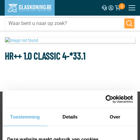
0
HR++ 1.0 CLASSIC 4-*33.1
BEL +31318763900
VOOR INFORMATIE OF VRAGEN
Toestemming
Details
Over
INFO@GLASKONING.BE
Deze website maakt gebruik van cookies