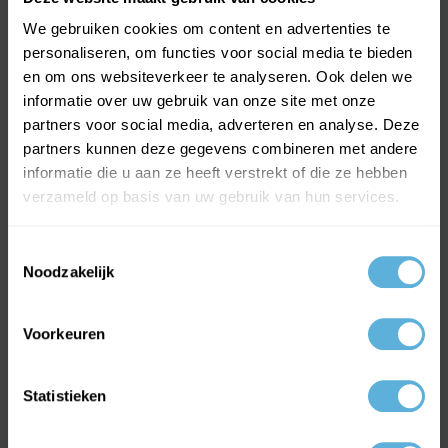
We gebruiken cookies om content en advertenties te
personaliseren, om functies voor social media te bieden
en om ons websiteverkeer te analyseren. Ook delen we
MEEST VERKOCHTE GLAS
informatie over uw gebruik van onze site met onze
partners voor social media, adverteren en analyse. Deze
HR++ isolatieglas
partners kunnen deze gegevens combineren met andere
Gehard glas
informatie die u aan ze heeft verstrekt of die ze hebben
Enkel glas
verzameld op basis van uw gebruik van hun services.
Volg ons op:
Toestemmingsselectie
Facebook
Noodzakelijk
Instagram
LinkedIn
Voorkeuren
ONLINE GLAS BESTELLEN
Statistieken
Inbraakwerend glas
Kogelwerend glas