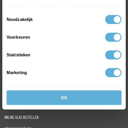
Toestemmingsselectie
Noodzakelijk
Voorkeuren
MEEST VERKOCHTE GLAS
HR++ isolatieglas
Statistieken
Gehard glas
Enkel glas
Marketing
Volg ons op:
Facebook
Instagram
OK
LinkedIn
ONLINE GLAS BESTELLEN
Inbraakwerend glas