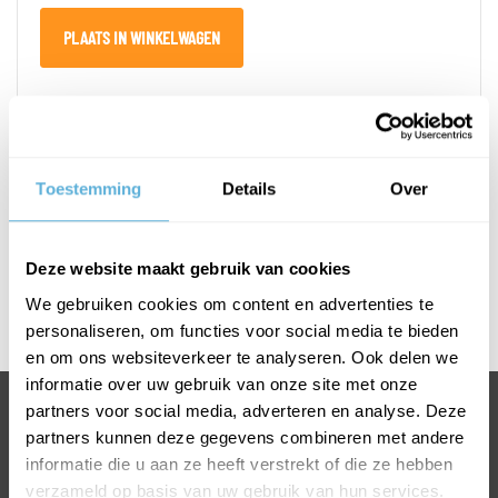
PLAATS IN WINKELWAGEN
PRODUCTOMSCHRIJVING
Toestemming
Details
Over
SPECIFICATIES
Deze website maakt gebruik van cookies
Afmetingen T-greep
We gebruiken cookies om content en advertenties te
L500 x H300 mm
personaliseren, om functies voor social media te bieden
en om ons websiteverkeer te analyseren. Ook delen we
informatie over uw gebruik van onze site met onze
partners voor social media, adverteren en analyse. Deze
BEL +31318763900
partners kunnen deze gegevens combineren met andere
VOOR INFORMATIE OF VRAGEN
informatie die u aan ze heeft verstrekt of die ze hebben
INFO@GLASKONING.BE
verzameld op basis van uw gebruik van hun services.