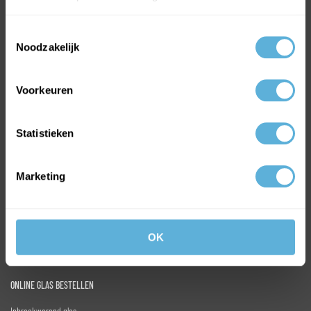
Toestemmingsselectie
Noodzakelijk
Voorkeuren
MEEST VERKOCHTE GLAS
HR++ isolatieglas
Statistieken
Gehard glas
Enkel glas
Marketing
Volg ons op:
Facebook
Instagram
OK
LinkedIn
ONLINE GLAS BESTELLEN
Inbraakwerend glas