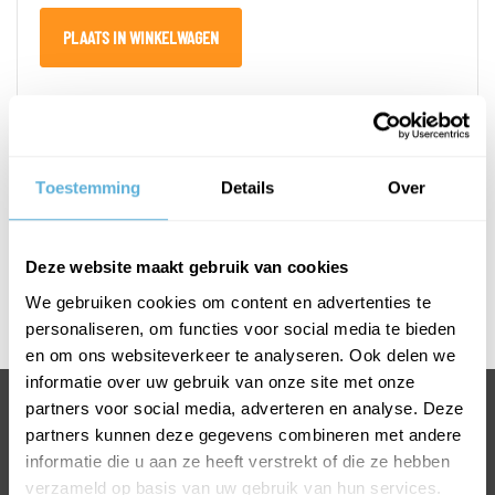
PLAATS IN WINKELWAGEN
PRODUCTOMSCHRIJVING
Toestemming
Details
Over
SPECIFICATIES
Deze website maakt gebruik van cookies
Afmetingen T-greep
We gebruiken cookies om content en advertenties te
L450 x H 300 mm
personaliseren, om functies voor social media te bieden
en om ons websiteverkeer te analyseren. Ook delen we
informatie over uw gebruik van onze site met onze
partners voor social media, adverteren en analyse. Deze
BEL +31318763900
partners kunnen deze gegevens combineren met andere
VOOR INFORMATIE OF VRAGEN
informatie die u aan ze heeft verstrekt of die ze hebben
INFO@GLASKONING.BE
verzameld op basis van uw gebruik van hun services.