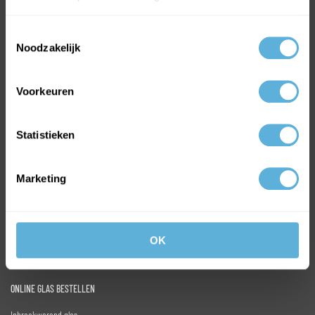
Toestemmingsselectie
Noodzakelijk
Voorkeuren
MEEST VERKOCHTE GLAS
HR++ isolatieglas
Statistieken
Gehard glas
Enkel glas
Marketing
Volg ons op:
Facebook
Instagram
OK
LinkedIn
ONLINE GLAS BESTELLEN
Inbraakwerend glas