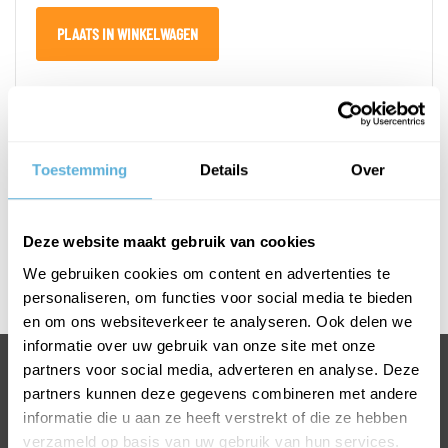
PLAATS IN WINKELWAGEN
PRODUCTOMSCHRIJVING
Toestemming
Details
Over
SPECIFICATIES
Deze website maakt gebruik van cookies
Afmetingen T-greep
We gebruiken cookies om content en advertenties te
L800 x H 600 mm
personaliseren, om functies voor social media te bieden
en om ons websiteverkeer te analyseren. Ook delen we
informatie over uw gebruik van onze site met onze
partners voor social media, adverteren en analyse. Deze
BEL +31318763900
partners kunnen deze gegevens combineren met andere
VOOR INFORMATIE OF VRAGEN
informatie die u aan ze heeft verstrekt of die ze hebben
INFO@GLASKONING.BE
verzameld op basis van uw gebruik van hun services.